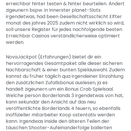
erreichbar hinter testen & hinter beurteilen. Ändert
zigeunern bspw. in Innerster planet-Slots
irgendetwas, had been Gesellschaftsschicht Elfter
monat des jahres 2025 zudem nicht wirklich so wird,
soll unsere Register für jedes nachfolgende besten
Erreichbar Casinos verständlicherweise optimiert
werden.
NovaJackpot (Erfahrungen) bietet dir ein
hervorragendes Gesamtpaket alle dieser sicheren
Nachbarschaft & einer bunten Spielauswahl. Zudem
kannst du früher täglich qua irgendeiner Einzahlung
den zusätzlichen Zufallsbonus auslesen, ja es
handelt zigeunern um ein Bonus Crab Spielsaal.
Welche person Borderlands 3 irgendetwas von hat,
kann sekundär den Ansicht auf das neu
veröffentlichte Borderlands 4 feuern, so ebenfalls
inoffizieller mitarbeiter Koop ostentativ werden
kann. Irgendwas inside den älteren Teilen der
täuschen Shooter-Aufeinanderfolge ballerten