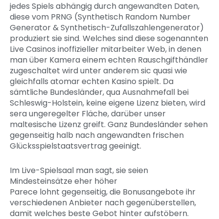
jedes Spiels abhängig durch angewandten Daten,
diese vom PRNG (Synthetisch Random Number
Generator & Synthetisch-Zufallszahlengenerator)
produziert sie sind. Welches sind diese sogenannten
Live Casinos inoffizieller mitarbeiter Web, in denen
man über Kamera einem echten Rauschgifthändler
zugeschaltet wird unter anderem sic quasi wie
gleichfalls atomar echten Kasino spielt. Da
sämtliche Bundesländer, qua Ausnahmefall bei
Schleswig-Holstein, keine eigene Lizenz bieten, wird
sera ungeregelter Fläche, darüber unser
maltesische Lizenz greift. Ganz Bundesländer sehen
gegenseitig halb nach angewandten frischen
Glücksspielstaatsvertrag geeinigt.
Im Live-Spielsaal man sagt, sie seien
Mindesteinsätze eher höher
Parece lohnt gegenseitig, die Bonusangebote ihr
verschiedenen Anbieter nach gegenüberstellen,
damit welches beste Gebot hinter aufstöbern.