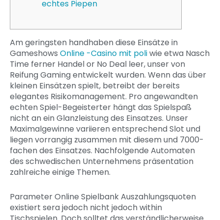
echtes Piepen
Am geringsten handhaben diese Einsätze in
Gameshows
Online -Casino mit poli
wie etwa Nasch
Time ferner Handel or No Deal leer, unser von
Reifung Gaming entwickelt wurden. Wenn das über
kleinen Einsätzen spielt, betreibt der bereits
elegantes Risikomanagement. Pro angewandten
echten Spiel-Begeisterter hängt das Spielspaß
nicht an ein Glanzleistung des Einsatzes.
Unser
Maximalgewinne variieren entsprechend Slot und
liegen vorrangig zusammen mit diesem und 7000-
fachen des Einsatzes. Nachfolgende Automaten
des schwedischen Unternehmens präsentation
zahlreiche einige Themen.
Parameter Online Spielbank Auszahlungsquoten
existiert sera jedoch nicht jedoch within
Tischspielen. Doch solltet das verständlicherweise