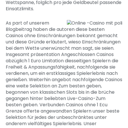
Wettspanne, folglich pro jede Geldbeutel passende
Einsatzlimits.
As part of unserem
Blogbeitrag haben die autoren diese besten
Casinos ohne Einschränkungen bekannt gemacht
und diese Gründe erläutert, wieso Einschränkungen
bei dem Wette unerwünscht man sagt, sie seien.
Insgesamt präsentation Angeschlossen Casinos
abzüglich 1 Euro Limitation diesseitigen Spielern die
Freiheit & Anpassungsfähigkeit, nachfolgende sie
verdienen, um ein erstklassiges Spielerlebnis nach
genießen. Weiterhin angebot nachfolgende Casinos
eine weite Selektion an Zum besten geben,
begonnen von klassischen Slots bis in die brüche
gegangen hinter beliebten Live-Casino-Zum
besten geben. Verbunden Casinos ohne 1 Ecu
Grenze offerte angewandten Spielern unser beste
Selektion für jedes der unbeschränktes unter
anderem vielfältiges Spielerlebnis. Unser