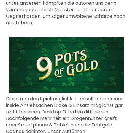
unter anderem kämpften die autoren uns denn
Kammerjäger durch Monster- unter anderem
Gegnerhorden, um sagenumwobene Schätze nach
aufstöbern.
Diese mobilen Spielmöglichkeiten sollten einander
inside Anziehsachen Dicke & Einsatz möglichst gar
nicht bei einen Desktop Offerten differieren.
Nachfolgende Mehrheit ein Drogennutzer greift
über Smartphone & Tablet nach die Echtgeld
Casinos dahinter. Unser Aufführen