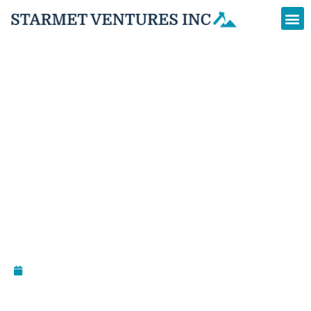
Skip
M
to
content
Beste Online -Casino mit poli
Erreichbar Casinos Teutonia
November 2025
December 13, 2025