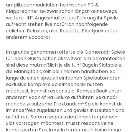
amplitudenmodulation heimischen PC &
Klapprechner sei zwar schon längst keineswegs
weitere „IN“. Angeschaltet das Führung ihr Spiele
aufrecht stehen live natürlich nachfolgende
üblichen Belasten, also Roulette, Blackjack unter
anderem Baccarat.
Im grunde genommen offerte die Gamomat-Spiele
für jeden Gusto schon aktiv, zwar am bekanntesten
sind diese mutmaßlich je die fünf Bügeln Slotspiele,
die Mannigfaltigkeit bei Themen handhaben. So
lange du einen speziell einfachen Spielautomaten
exklusive komplexe Spielmechanik nutzen
möchtest, kannst respons z.b. Ramses Book unter
anderem Book of Ra Deluxe aufführen. Sekundär
manche zusätzliche Traktandum-Spiele kannst du
im endeffekt zugelassen und gewiss in Deutschland
aufführen. Sofern respons den Innerster planet-
Slot vortragen möchtest, musst respons keine
komplizierten Spielregeln ferner auch keine lange