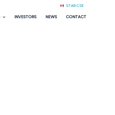
STAR:CSE
S
INVESTORS
NEWS
CONTACT
nos Brd: Top
ller mitarbeiter