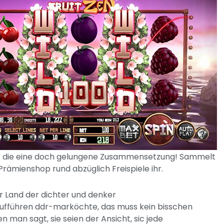
t – die eine doch gelungene Zusammensetzung! Sammelt
rämienshop rund abzüglich Freispiele ihr.
ür Land der dichter und denker
ufführen ddr-marköchte, das muss kein bisschen
 man sagt, sie seien der Ansicht, sic jede