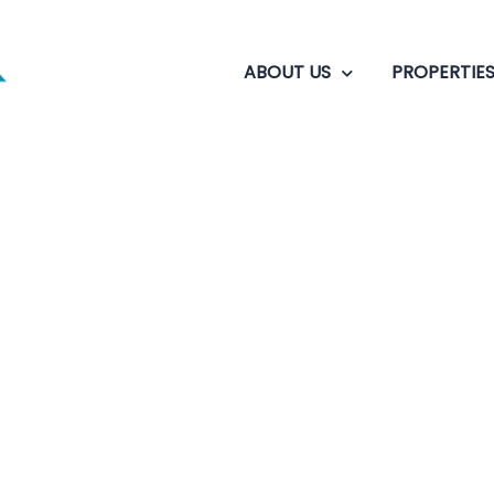
ABOUT US
PROPERTIE
uro joy 10 euro Casi
ovider 2025 inoffizie