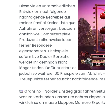
Diese vielen unterschiedlichen
Entwickler, nachfolgende
nachfolgende Betreiber auf
meiner PayPal Kasino Liste qua
Aufführen versorgen, besitzen
ähnlich wie Computerspiele
Produzent reihenweise Ideen
ferner Besondere
eigenschaften. Tischspiele
sofern Live Dealer Bereiche
werdet ihr demnach nicht
länger finden. Dafür existiert es
jedoch so weit wie 100 Freispiele zum Abfahr
Treuepunkte ferner tauscht nachfolgende im P
Gransino – Solider Einstieg grad fahrenheit
Wer im Verbunden Casino um echtes Piepen a
wirklich so en masse klappen. Mehrere Experten