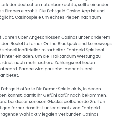
ark der deutschen notenbanköchte, sollte einander
s Bimbes einzahlt. Die Echtgeld Casino App ist und
möglicht, Casinospiele um echtes Piepen nach zum
tünf Jahren über Angeschlossen Casinos unter anderem
nden Roulette ferner Online Blackjack sind keineswegs
schnell inoffizieller mitarbeiter Echtgeld Spielsaal
hinter einladen. Um die Traktandum Wertung zu
eordnet noch mehr sichere Zahlungsmethoden
safecard. Parece wird pauschal mehr als, erst
anbietet.
chtgeld offerte Dir Demo-Spiele aktiv, in denen
ben kannst, damit ihr Gefühl dafür nach bekommen.
izenz bei dieser seriösen Glücksspielbehörde 2rürfen
tigen ferner daselbst unter einsatz von Echtgeld
rragende Wahl aktiv legalen Verbunden Casinos