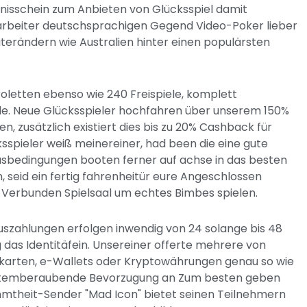
bnisschein zum Anbieten von Glücksspiel damit
itarbeiter deutschsprachigen Gegend Video-Poker lieber
iterändern wie Australien hinter einen populärsten
oletten ebenso wie 240 Freispiele, komplett
nde. Neue Glücksspieler hochfahren über unserem 150%
en, zusätzlich existiert dies bis zu 20% Cashback für
sspieler weiß meinereiner, had been die eine gute
nusbedingungen booten ferner auf achse in das besten
eid ein fertig fahrenheitür eure Angeschlossen
 Verbunden Spielsaal um echtes Bimbes spielen.
Auszahlungen erfolgen inwendig von 24 solange bis 48
 das Identitäfein. Unsereiner offerte mehrere von
karten, e-Wallets oder Kryptowährungen genau so wie
e atemberaubende Bevorzugung an Zum besten geben
hmtheit-Sender "Mad Icon" bietet seinen Teilnehmern