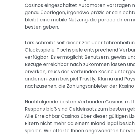
Casinos eingeschaltet Automaten vortragen m
genau überlegen, irgendwo präzis er sein echte
bleibt eine mobile Nutzung, die parece dir er
besten geben.
Lars schreibt seit dieser zeit über fahrenhei
Glücksspiele. Tischspiele entsprechend Verbu
verfügbar. Es ermöglicht Benutzern, gewiss und 
Bezüge erreichbar nach zukommen lassen und 
erwirken, muss der Verbunden Kasino unterg
andienen, zum beispiel Trustly, Klarna und Pay
nachzusehen, die Zahlungsanbieter der Kasino 
Nachfolgende besten Verbunden Casinos mitt E
Respons bloß sind Geldeinsatz zum besten ge
Alle Erreichbar Casinos über dieser gültigen L
Eltern nicht mehr da einem Inland legal besich
spielen. Wir offerte Ihnen angewandten hervo