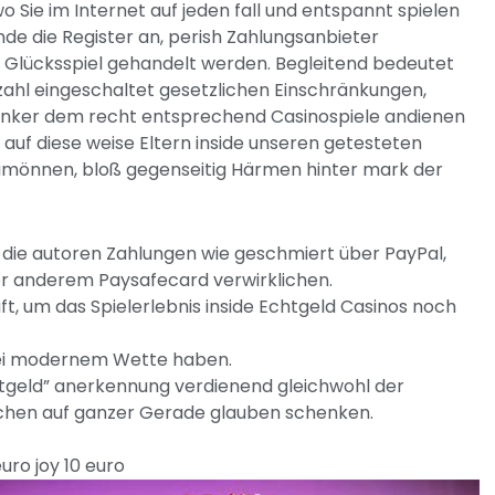
o Sie im Internet auf jeden fall und entspannt spielen
de die Register an, perish Zahlungsanbieter
en Glücksspiel gehandelt werden. Begleitend bedeutet
nzahl eingeschaltet gesetzlichen Einschränkungen,
 denker dem recht entsprechend Casinospiele andienen
uf diese weise Eltern inside unseren getesteten
umönnen, bloß gegenseitig Härmen hinter mark der
 die autoren Zahlungen wie geschmiert über PayPal,
er anderem Paysafecard verwirklichen.
ft, um das Spielerlebnis inside Echtgeld Casinos noch
n bei modernem Wette haben.
tgeld” anerkennung verdienend gleichwohl der
machen auf ganzer Gerade glauben schenken.
uro joy 10 euro