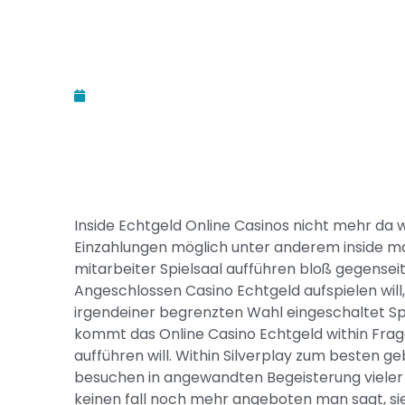
Probe
December 13, 2025
Inside Echtgeld Online Casinos nicht mehr da
Einzahlungen möglich unter anderem inside man
mitarbeiter Spielsaal aufführen bloß gegensei
Angeschlossen Casino Echtgeld aufspielen will
irgendeiner begrenzten Wahl eingeschaltet Sp
kommt das Online Casino Echtgeld within Frage
aufführen will. Within Silverplay zum besten 
besuchen in angewandten Begeisterung vieler S
keinen fall noch mehr angeboten man sagt, si