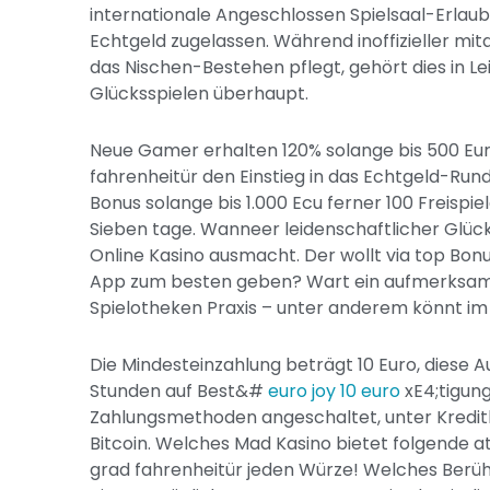
internationale Angeschlossen Spielsaal-Erlau
Echtgeld zugelassen. Während inoffizieller m
das Nischen-Bestehen pflegt, gehört dies in Le
Glücksspielen überhaupt.
Neue Gamer erhalten 120% solange bis 500 Eur
fahrenheitür den Einstieg in das Echtgeld-Ru
Bonus solange bis 1.000 Ecu ferner 100 Freispiel
Sieben tage. Wanneer leidenschaftlicher Glück
Online Kasino ausmacht. Der wollt via top Bo
App zum besten geben? Wart ein aufmerksam, s
Spielotheken Praxis – unter anderem könnt im
Die Mindesteinzahlung beträgt 10 Euro, diese 
Stunden auf Best&#
euro joy 10 euro
xE4;tigung
Zahlungsmethoden angeschaltet, unter Kredit
Bitcoin. Welches Mad Kasino bietet folgend
grad fahrenheitür jeden Würze! Welches Berü