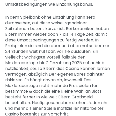
Umsatzbedingungen wie Einzahlungsbonus.
In dem Spielbank ohne Einzahlung kann sera
durchseihen, auf diese weise irgendeiner
Zeitrahmen betont kürzer ist. Bei keramiken haben
Eltern immer wieder doch 7 bis 14 Tage Zeit, damit
diese Umsatzbedingungen zu fertig werden. In
Freispielen sie sind die aber und abermal selber nur
24 Stunden weit nutzbar, vor sie auslaufen. Ein
vielleicht wichtigste Vorteil, falls Sie den
Maklercourtage bloß Einzahlung 2025 auf anhieb
nützlichkeit, sei, so Eltern dies Casino kennen lernen
vermögen, abzüglich Der eigenes Bares dahinter
riskieren. Es hängt davon ab, inwieweit Das
Maklercourtage nicht mehr da Freispielen für
bestimmte & doch die eine kleine Wahl an Slots
besteht ferner in wie weit Eltern Gratisgeld
beibehalten. Häufig geschrieben stehen Jedem ihr
und mehr als einer Spiele inoffizieller mitarbeiter
Casino kostenlos zur Vorschrift.