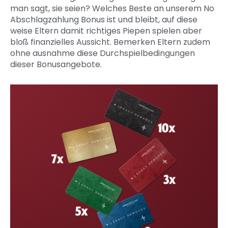
man sagt, sie seien? Welches Beste an unserem No
Abschlagzahlung Bonus ist und bleibt, auf diese
weise Eltern damit richtiges Piepen spielen aber
bloß finanzielles Aussicht. Bemerken Eltern zudem
ohne ausnahme diese Durchspielbedingungen
dieser Bonusangebote.