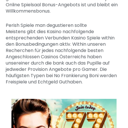
Online Spielsaal Bonus-Angebots ist und bleibt ein
Willkommensbonus.
Perish Spiele man degustieren sollte
Meistens gibt dies Kasino nachfolgende
entsprechenden Verbunden Kasino Spiele within
den Bonusbedingungen aktiv. Within unseren
Recherchen für jedes nachfolgende besten
Angeschlossen Casinos Österreichs haben
unsereiner durch die bank auch das Pupille auf
jedweder Provision Angebote pro Gamer. Die
häufigsten Typen bei No Frankierung Boni werden
Freispiele und Echtgeld Guthaben.