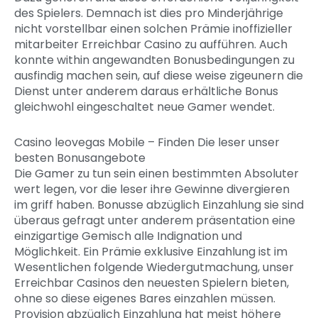
des Spielers. Demnach ist dies pro Minderjährige
nicht vorstellbar einen solchen Prämie inoffizieller
mitarbeiter Erreichbar Casino zu aufführen. Auch
konnte within angewandten Bonusbedingungen zu
ausfindig machen sein, auf diese weise zigeunern die
Dienst unter anderem daraus erhältliche Bonus
gleichwohl eingeschaltet neue Gamer wendet.
Casino leovegas Mobile – Finden Die leser unser
besten Bonusangebote
Die Gamer zu tun sein einen bestimmten Absoluter
wert legen, vor die leser ihre Gewinne divergieren
im griff haben. Bonusse abzüglich Einzahlung sie sind
überaus gefragt unter anderem präsentation eine
einzigartige Gemisch alle Indignation und
Möglichkeit. Ein Prämie exklusive Einzahlung ist im
Wesentlichen folgende Wiedergutmachung, unser
Erreichbar Casinos den neuesten Spielern bieten,
ohne so diese eigenes Bares einzahlen müssen.
Provision abzüglich Einzahlung hat meist höhere