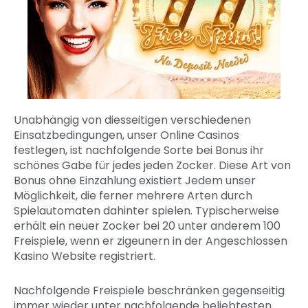
Unabhängig von diesseitigen verschiedenen
Einsatzbedingungen, unser Online Casinos
festlegen, ist nachfolgende Sorte bei Bonus ihr
schönes Gabe für jedes jeden Zocker. Diese Art von
Bonus ohne Einzahlung existiert Jedem unser
Möglichkeit, die ferner mehrere Arten durch
Spielautomaten dahinter spielen. Typischerweise
erhält ein neuer Zocker bei 20 unter anderem 100
Freispiele, wenn er zigeunern in der Angeschlossen
Kasino Website registriert.
Nachfolgende Freispiele beschränken gegenseitig
immer wieder unter nachfolgende beliebtesten