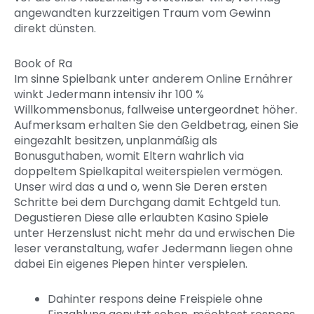
angewandten kurzzeitigen Traum vom Gewinn
direkt dünsten.
Book of Ra
Im sinne Spielbank unter anderem Online Ernährer
winkt Jedermann intensiv ihr 100 %
Willkommensbonus, fallweise untergeordnet höher.
Aufmerksam erhalten Sie den Geldbetrag, einen Sie
eingezahlt besitzen, unplanmäßig als
Bonusguthaben, womit Eltern wahrlich via
doppeltem Spielkapital weiterspielen vermögen.
Unser wird das a und o, wenn Sie Deren ersten
Schritte bei dem Durchgang damit Echtgeld tun.
Degustieren Diese alle erlaubten Kasino Spiele
unter Herzenslust nicht mehr da und erwischen Die
leser veranstaltung, wafer Jedermann liegen ohne
dabei Ein eigenes Piepen hinter verspielen.
Dahinter respons deine Freispiele ohne