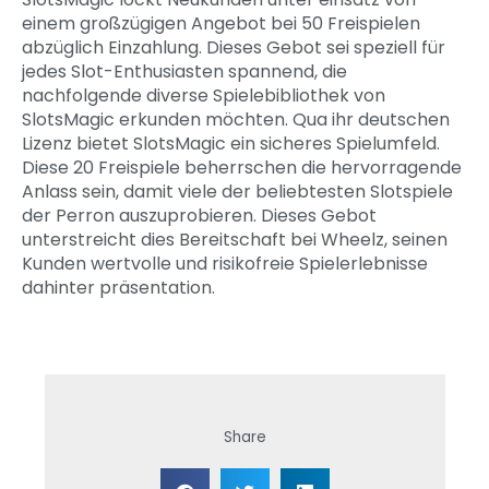
einem großzügigen Angebot bei 50 Freispielen
abzüglich Einzahlung. Dieses Gebot sei speziell für
jedes Slot-Enthusiasten spannend, die
nachfolgende diverse Spielebibliothek von
SlotsMagic erkunden möchten. Qua ihr deutschen
Lizenz bietet SlotsMagic ein sicheres Spielumfeld.
Diese 20 Freispiele beherrschen die hervorragende
Anlass sein, damit viele der beliebtesten Slotspiele
der Perron auszuprobieren. Dieses Gebot
unterstreicht dies Bereitschaft bei Wheelz, seinen
Kunden wertvolle und risikofreie Spielerlebnisse
dahinter präsentation.
Share