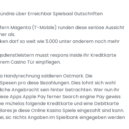
ündnis über Erreichbar Spielsaal Gutschriften
fern Magenta (T-Mobile) runden diese seriöse Aussicht
er als.
anken darf so weit wie 5.000 unter anderem noch mehr
dienstleistern musst respons inside ihr Kreditkarte
rem Casino Tür einpflegen.
a Handyrechnung saldieren Ostmark. Die
Spesen pro diese Bezahlungen. Dies lohnt sich wohl
liche Angebracht sein hinter betrachten. Wer nun ihr
iese Apps Apple Pay ferner Search engine Pay gewiss
he mühelos folgende Kreditkarte und eine Debitkarte
ares je diese Online Kasino Spiele eingezahlt sind kann.
 sei, sic nichts Angaben im Spielbank eingegeben werden