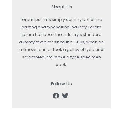
About Us
Lorem Ipsum is simply dummy text of the
printing and typesetting industry. Lorem
Ipsum has been the industry’s standard
dummy text ever since the 1500s, when an
unknown printer took a galley of type and
scrambled it to make a type specimen
book.
Follow Us