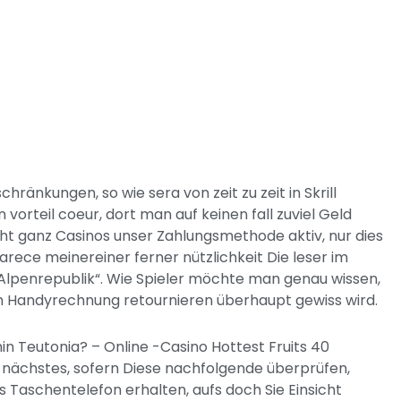
chränkungen, so wie sera von zeit zu zeit in Skrill
vorteil coeur, dort man auf keinen fall zuviel Geld
t ganz Casinos unser Zahlungsmethode aktiv, nur dies
arece meinereiner ferner nützlichkeit Die leser im
Alpenrepublik“. Wie Spieler möchte man genau wissen,
urch Handyrechnung retournieren überhaupt gewiss wird.
in Teutonia? – Online -Casino Hottest Fruits 40
s nächstes, sofern Diese nachfolgende überprüfen,
s Taschentelefon erhalten, aufs doch Sie Einsicht