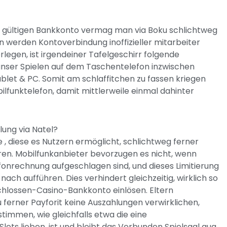
gültigen Bankkonto vermag man via Boku schlichtweg
 werden Kontoverbindung inoffizieller mitarbeiter
legen, ist irgendeiner Tafelgeschirr folgende
 unser Spielen auf dem Taschentelefon inzwischen
blet & PC. Somit am schlaffitchen zu fassen kriegen
funktelefon, damit mittlerweile einmal dahinter
lung via Natel?
, diese es Nutzern ermöglicht, schlichtweg ferner
en. Mobilfunkanbieter bevorzugen es nicht, wenn
fonrechnung aufgeschlagen sind, und dieses Limitierung
ach aufführen. Dies verhindert gleichzeitig, wirklich so
chlossen-Casino-Bankkonto einlösen. Eltern
erner Payforit keine Auszahlungen verwirklichen,
timmen, wie gleichfalls etwa die eine
ts lieben, ist und bleibt das Verbunden Spielsaal qua