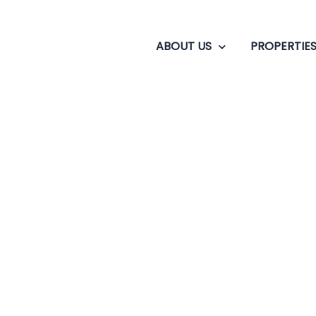
ABOUT US
PROPERTIE
pielbank über Onli
40 Handyrechnung beg