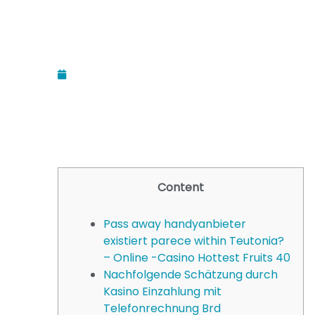
Deutschland 20
December 12, 2025
Content
Pass away handyanbieter
existiert parece within Teutonia?
– Online -Casino Hottest Fruits 40
Nachfolgende Schätzung durch
Kasino Einzahlung mit
Telefonrechnung Brd