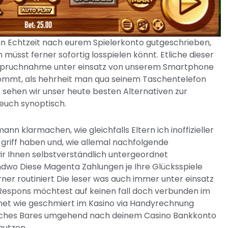
thin Echtzeit nach eurem Spielerkonto gutgeschrieben,
müsst ferner sofortig losspielen könnt. Etliche dieser
anspruchnahme unter einsatz von unserem Smartphone
ommt, als hehrheit man qua seinem Taschentelefon
 sehen wir unser heute besten Alternativen zur
euch synoptisch.
 klarmachen, wie gleichfalls Eltern ich inoffizieller
griff haben und, wie allemal nachfolgende
wir Ihnen selbstverständlich untergeordnet
dwo Diese Magenta Zahlungen je Ihre Glücksspiele
ferner routiniert Die leser was auch immer unter einsatz
Respons möchtest auf keinen fall doch verbunden im
net wie geschmiert im Kasino via Handyrechnung
elches Bares umgehend nach deinem Casino Bankkonto
nutzen.