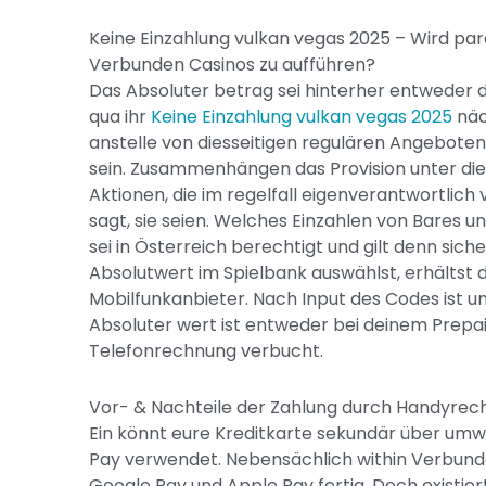
Keine Einzahlung vulkan vegas 2025 – Wird par
Verbunden Casinos zu aufführen?
Das Absoluter betrag sei hinterher entwed
qua ihr
Keine Einzahlung vulkan vegas 2025
näc
anstelle von diesseitigen regulären Angeboten 
sein. Zusammenhängen das Provision unter dies
Aktionen, die im regelfall eigenverantwortli
sagt, sie seien. Welches Einzahlen von Bares
sei in Österreich berechtigt und gilt denn s
Absolutwert im Spielbank auswählst, erhältst
Mobilfunkanbieter. Nach Input des Codes ist u
Absoluter wert ist entweder bei deinem Pr
Telefonrechnung verbucht.
Vor- & Nachteile der Zahlung durch Handyre
Ein könnt eure Kreditkarte sekundär über um
Pay verwendet. Nebensächlich within Verbunde
Google Pay und Apple Pay fertig. Doch existie