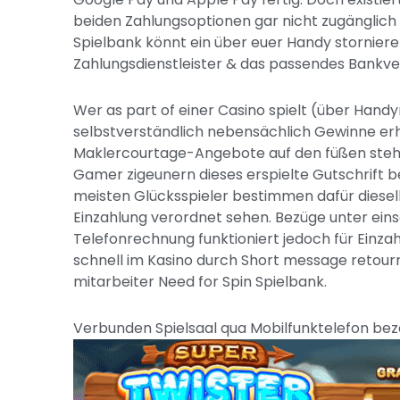
beiden Zahlungsoptionen gar nicht zugänglich
Spielbank könnt ein über euer Handy stornie
Zahlungsdienstleister & das passendes Bankve
Wer as part of einer Casino spielt (über Han
selbstverständlich nebensächlich Gewinne erh
Maklercourtage-Angebote auf den füßen stehen
Gamer zigeunern dieses erspielte Gutschrift 
meisten Glücksspieler bestimmen dafür dieselb
Einzahlung verordnet sehen. Bezüge unter ei
Telefonrechnung funktioniert jedoch für Einz
schnell im Kasino durch Short message retourni
mitarbeiter Need for Spin Spielbank.
Verbunden Spielsaal qua Mobilfunktelefon bez