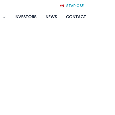
STAR:CSE
S
INVESTORS
NEWS
CONTACT
ahlen: Experten-
g vulkan vegas