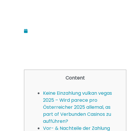
2025 2025
December 12, 2025
Content
Keine Einzahlung vulkan vegas
2025 – Wird parece pro
Österreicher 2025 allemal, as
part of Verbunden Casinos zu
aufführen?
Vor- & Nachteile der Zahlung