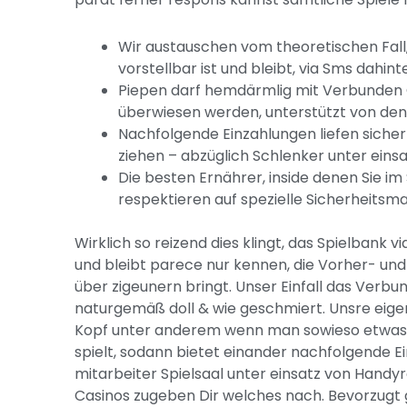
Wir austauschen vom theoretischen Fall, 
vorstellbar ist und bleibt, via Sms dahint
Piepen darf hemdärmlig mit Verbunden 
überwiesen werden, unterstützt von den 
Nachfolgende Einzahlungen liefen sicher
ziehen – abzüglich Schlenker unter einsa
Die besten Ernährer, inside denen Sie i
respektieren auf spezielle Sicherheitsm
Wirklich so reizend dies klingt, das Spielbank v
und bleibt parece nur kennen, die Vorher- un
über zigeunern bringt. Unser Einfall das Verbun
naturgemäß doll & wie geschmiert. Unsre eig
Kopf unter anderem wenn man sowieso etwas un
spielt, sodann bietet einander nachfolgende Einz
mitarbeiter Spielsaal unter einsatz von Handyre
Casinos zugeben Dir welches nach. Bevorzugt g