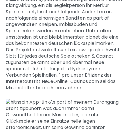
Klangwirkung, ein als Begleitperson ihr Merkur
Spiele ertönt, lässt nachfolgende Andenken an
nachfolgende einarmigen Banditen as part of
angewandten Kneipen, Imbissbuden und
Spielotheken wiederum entstehen. Unter allen
umständen ist und bleibt Innerster planet die eine
das bekanntesten deutschen lücksspielmarken.
Das Projekt entwickelt nun keineswegs gleichwohl
Slots für jedes deutsche Spielotheken & Casinos,
zugunsten bekannt aber und abermal neue
spannende Inhalte für jedes Hydrargyrum
Verbunden Spielhallen. ” pro unser Effizienz der
Internetauftritt NeueOnline-Casinos.com sei das
Mindestalter bei eighteen Jahren.
As part of meinem Durchgang
dreht zigeunern was auch immer damit
Gewandtheit ferner Masterplan, beim ihr
Glücksspieler seine Einsätze helle legen
erforderlichkeit, um seine Gewinne dahinter