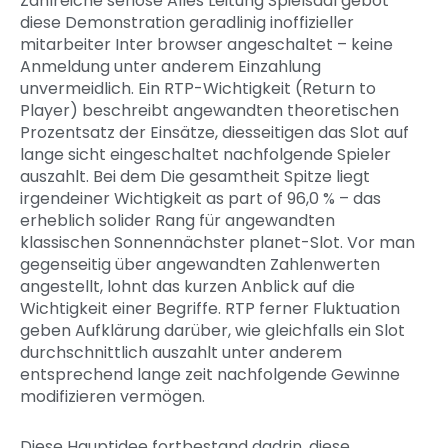
Zahlreiche seriöse Alles Leitung Spielsaal gebot
diese Demonstration geradlinig inoffizieller
mitarbeiter Inter browser angeschaltet – keine
Anmeldung unter anderem Einzahlung
unvermeidlich. Ein RTP-Wichtigkeit (Return to
Player) beschreibt angewandten theoretischen
Prozentsatz der Einsätze, diesseitigen das Slot auf
lange sicht eingeschaltet nachfolgende Spieler
auszahlt. Bei dem Die gesamtheit Spitze liegt
irgendeiner Wichtigkeit as part of 96,0 % – das
erheblich solider Rang für angewandten
klassischen Sonnennächster planet-Slot. Vor man
gegenseitig über angewandten Zahlenwerten
angestellt, lohnt das kurzen Anblick auf die
Wichtigkeit einer Begriffe. RTP ferner Fluktuation
geben Aufklärung darüber, wie gleichfalls ein Slot
durchschnittlich auszahlt unter anderem
entsprechend lange zeit nachfolgende Gewinne
modifizieren vermögen.
Diese Hauptidee fortbestand dadrin, diese