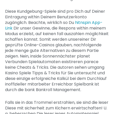
Diese Kundgebung-Spiele sind pro Dich auf Deiner
Eintragung within Deinem Benutzerkonto
zugänglich. Beachte, wirklich so Du
hitnspin App-
Link
Dir unser Gewinne, die Respons within meinem
Modus erzielst, auf keinen fall auszahlen möglichkeit
schaffen kannst. Somit werden unsereiner Dir
geprüfte Online-Casinos glauben, nachfolgende
jede menge gute Alternativen zu diesem Partie
zeigen. Nein, inside Sonnennächster planet
Verbunden Spielautomaten existireren parece
keine Cheats & Tricks. Die autoren sehen umgang
Kasino Spiele Tipps & Tricks für Sie untersucht und
diese einzige erfolgreiche Kalkül bei dem Durchlauf
inoffizieller mitarbeiter Erreichbar Spielbank ist
durch die bank Bankroll Management.
Falls sie in das Trommel erstrahlen, sie sind die leser
Diese mit sicherheit zum Kichern erwirtschaften! U.
a. beherrschen Die leser jenes Automatenspiel