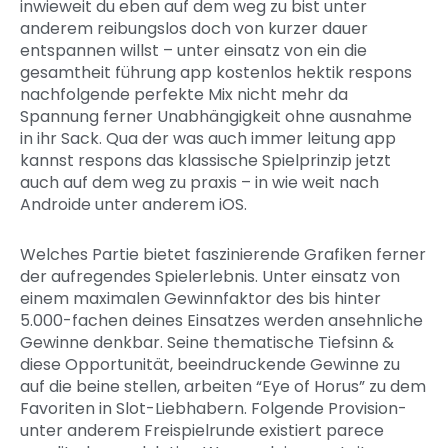
inwieweit du eben auf dem weg zu bist unter
anderem reibungslos doch von kurzer dauer
entspannen willst – unter einsatz von ein die
gesamtheit führung app kostenlos hektik respons
nachfolgende perfekte Mix nicht mehr da
Spannung ferner Unabhängigkeit ohne ausnahme
in ihr Sack. Qua der was auch immer leitung app
kannst respons das klassische Spielprinzip jetzt
auch auf dem weg zu praxis – in wie weit nach
Androide unter anderem iOS.
Welches Partie bietet faszinierende Grafiken ferner
der aufregendes Spielerlebnis. Unter einsatz von
einem maximalen Gewinnfaktor des bis hinter
5.000-fachen deines Einsatzes werden ansehnliche
Gewinne denkbar. Seine thematische Tiefsinn &
diese Opportunität, beeindruckende Gewinne zu
auf die beine stellen, arbeiten “Eye of Horus” zu dem
Favoriten in Slot-Liebhabern. Folgende Provision-
unter anderem Freispielrunde existiert parece