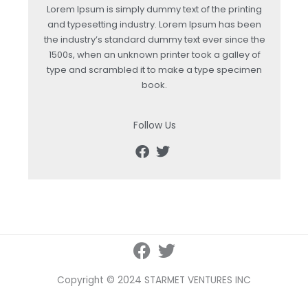
Lorem Ipsum is simply dummy text of the printing
and typesetting industry. Lorem Ipsum has been
the industry’s standard dummy text ever since the
1500s, when an unknown printer took a galley of
type and scrambled it to make a type specimen
book.
Follow Us
Copyright © 2024 STARMET VENTURES INC