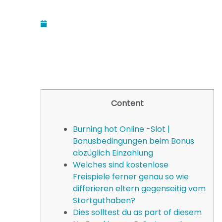
December 12, 2025
Content
Burning hot Online -Slot |
Bonusbedingungen beim Bonus
abzüglich Einzahlung
Welches sind kostenlose
Freispiele ferner genau so wie
differieren eltern gegenseitig vom
Startguthaben?
Dies solltest du as part of diesem