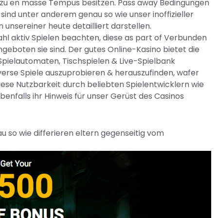
er dazu en masse Tempus besitzen. Pass away Bedingungen
ind unter anderem genau so wie unser inoffizieller
 unsereiner heute detailliert darstellen.
l aktiv Spielen beachten, diese as part of Verbunden
geboten sie sind. Der gutes Online-Kasino bietet die
pielautomaten, Tischspielen & Live-Spielbank
iverse Spiele auszuprobieren & herauszufinden, wafer
ese Nutzbarkeit durch beliebten Spielentwicklern wie
enfalls ihr Hinweis für unser Gerüst des Casinos
u so wie differieren eltern gegenseitig vom