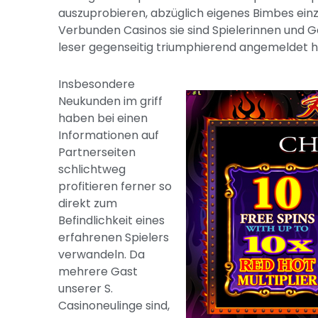
auszuprobieren, abzüglich eigenes Bimbes einzah
Verbunden Casinos sie sind Spielerinnen und G
leser gegenseitig triumphierend angemeldet h
Insbesondere
Neukunden im griff
haben bei einen
Informationen auf
Partnerseiten
schlichtweg
profitieren ferner so
direkt zum
Befindlichkeit eines
erfahrenen Spielers
verwandeln. Da
mehrere Gast
unserer S.
Casinoneulinge sind,