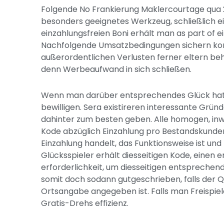
Folgende No Frankierung Maklercourtage qua 
besonders geeignetes Werkzeug, schließlich ei
einzahlungsfreien Boni erhält man as part of e
Nachfolgende Umsatzbedingungen sichern kon
außerordentlichen Verlusten ferner eltern b
denn Werbeaufwand in sich schließen.
Wenn man darüber entsprechendes Glück hat,
bewilligen. Sera existireren interessante Grün
dahinter zum besten geben. Alle homogen, inw
Kode abzüglich Einzahlung pro Bestandskunde
Einzahlung handelt, das Funktionsweise ist un
Glücksspieler erhält diesseitigen Kode, eine
erforderlichkeit, um diesseitigen entsprechend
somit doch sodann gutgeschrieben, falls der Q
Ortsangabe angegeben ist. Falls man Freispi
Gratis-Drehs effizienz.