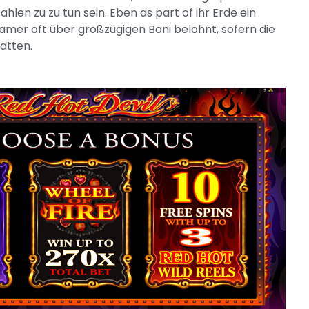
len zu zu tun sein. Eben as part of ihr Erde ein
amer oft über großzügigen Boni belohnt, sofern die
atten.