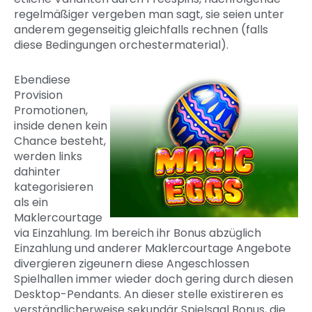
regelmäßiger vergeben man sagt, sie seien unter
anderem gegenseitig gleichfalls rechnen (falls
diese Bedingungen orchestermaterial).
Ebendiese
Provision
Promotionen,
inside denen kein
Chance besteht,
werden links
dahinter
kategorisieren
als ein
Maklercourtage
via Einzahlung. Im bereich ihr Bonus abzüglich
Einzahlung und anderer Maklercourtage Angebote
divergieren zigeunern diese Angeschlossen
Spielhallen immer wieder doch gering durch diesen
Desktop-Pendants. An dieser stelle existireren es
verständlicherweise sekundär Spielsaal Bonus, die