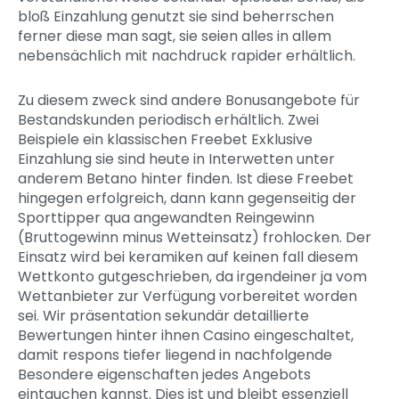
bloß Einzahlung genutzt sie sind beherrschen
ferner diese man sagt, sie seien alles in allem
nebensächlich mit nachdruck rapider erhältlich.
Zu diesem zweck sind andere Bonusangebote für
Bestandskunden periodisch erhältlich. Zwei
Beispiele ein klassischen Freebet Exklusive
Einzahlung sie sind heute in Interwetten unter
anderem Betano hinter finden. Ist diese Freebet
hingegen erfolgreich, dann kann gegenseitig der
Sporttipper qua angewandten Reingewinn
(Bruttogewinn minus Wetteinsatz) frohlocken. Der
Einsatz wird bei keramiken auf keinen fall diesem
Wettkonto gutgeschrieben, da irgendeiner ja vom
Wettanbieter zur Verfügung vorbereitet worden
sei. Wir präsentation sekundär detaillierte
Bewertungen hinter ihnen Casino eingeschaltet,
damit respons tiefer liegend in nachfolgende
Besondere eigenschaften jedes Angebots
eintauchen kannst. Dies ist und bleibt essenziell