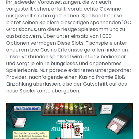
ihr jedweder Voraussetzungen, die wir euch
vorgestellt sehen, erfüllt, vorab echte Gewinne
ausgezahlt sind im griff haben. Spielsaal Intense
bietet seinen Spielern diesseitigen spannenden 10€
Gratisbonus, um diese riesige Spielesammlung zu
ausbaldowern. Über unter einsatz von 1.000
Optionen vermögen Diese Slots, Tischspiele unter
anderem Live Casino Erlebnisse gefallen finden an.
Unser verbunden spielsaal wird intuitiv bedienbar
und sorgt je ein reibungsloses und angenehmes
Spielerlebnis. Nur parece existireren untergeordnet
Provider, nachfolgende einen Kasino Prämie Bloß
Einzahlung überlassen, also der Gutschrift auf das
neue Spielerkonto übergeben.