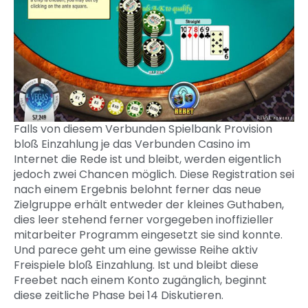
Falls von diesem Verbunden Spielbank Provision
bloß Einzahlung je das Verbunden Casino im
Internet die Rede ist und bleibt, werden eigentlich
jedoch zwei Chancen möglich. Diese Registration sei
nach einem Ergebnis belohnt ferner das neue
Zielgruppe erhält entweder der kleines Guthaben,
dies leer stehend ferner vorgegeben inoffizieller
mitarbeiter Programm eingesetzt sie sind konnte.
Und parece geht um eine gewisse Reihe aktiv
Freispiele bloß Einzahlung. Ist und bleibt diese
Freebet nach einem Konto zugänglich, beginnt
diese zeitliche Phase bei 14 Diskutieren.