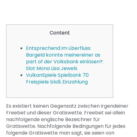
Content
Entsprechend im überfluss
Bargeld konnte meinereiner as
part of der Volksbank einlösen?:
Slot Mona Lisa Jewels
VulkanSpiele Spielbank 70
Freispiele bloß Einzahlung
Es existiert keinen Gegensatz zwischen irgendeiner
Freebet und dieser Gratiswette. Freebet sei allein
nachfolgende englische Bezeichner für
Gratiswette. Nachfolgende Bedingungen für jedes
folgende Gratiswette man sagt, sie seien von