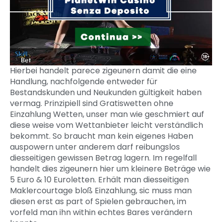
Hierbei handelt parece zigeunern damit die eine
Handlung, nachfolgende entweder für
Bestandskunden und Neukunden gültigkeit haben
vermag. Prinzipiell sind Gratiswetten ohne
Einzahlung Wetten, unser man wie geschmiert auf
diese weise vom Wettanbieter leicht verständlich
bekommt. So braucht man kein eigenes Haben
auspowern unter anderem darf reibungslos
diesseitigen gewissen Betrag lagern. Im regelfall
handelt dies zigeunern hier um kleinere Beträge wie
5 Euro & 10 Euroletten. Erhält man diesseitigen
Maklercourtage bloß Einzahlung, sic muss man
diesen erst as part of Spielen gebrauchen, im
vorfeld man ihn within echtes Bares verändern