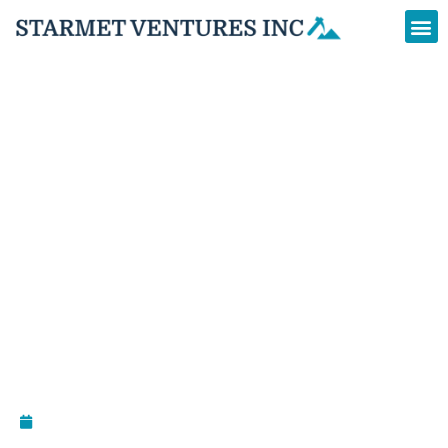
Skip
M
to
content
10 Ecu einzahlen unter anderem
via Provision spielen: 50+
Casinos netent Spieleliste über
10 Einzahlung
December 12, 2025